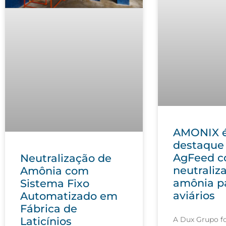
AMONIX 
destaque
AgFeed 
Neutralização de
neutraliz
Amônia com
amônia p
Sistema Fixo
aviários
Automatizado em
Fábrica de
A Dux Grupo fo
Laticínios