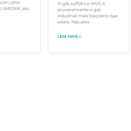
d com uma
O gás sulfídrico (H₂S) é
 o AMONIX, seu
provavelmente o gás
industrial mais traiçoeiro que
existe. Não pela
LEIA MAIS »