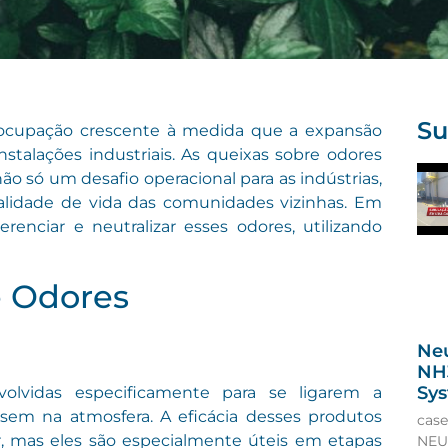
Su
eocupação crescente à medida que a expansão
nstalações industriais. As queixas sobre odores
 só um desafio operacional para as indústrias,
idade de vida das comunidades vizinhas. Em
erenciar e neutralizar esses odores, utilizando
e Odores
Neu
NH3
Sy
volvidas especificamente para se ligarem a
sem na atmosfera. A eficácia desses produtos
case
or, mas eles são especialmente úteis em etapas
NEU