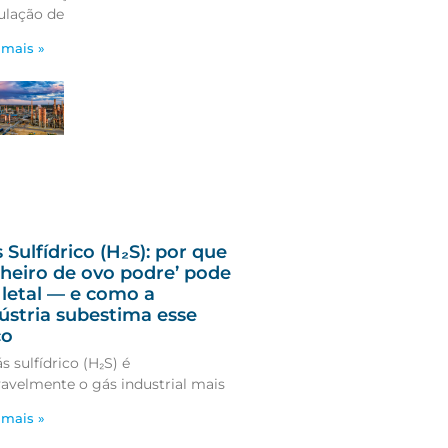
ulação de
 mais »
 Sulfídrico (H₂S): por que
cheiro de ovo podre’ pode
 letal — e como a
ústria subestima esse
co
s sulfídrico (H₂S) é
avelmente o gás industrial mais
 mais »