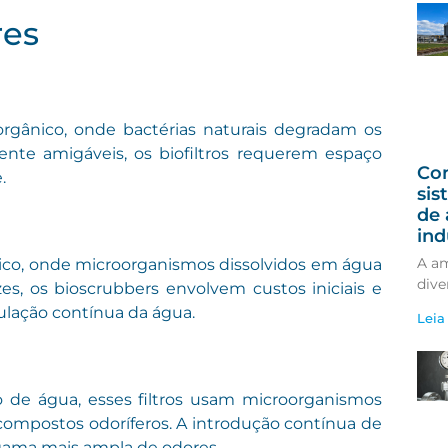
res
rgânico, onde bactérias naturais degradam os
nte amigáveis, os biofiltros requerem espaço
Co
.
si
de 
ind
A am
tico, onde microorganismos dissolvidos em água
dive
es, os bioscrubbers envolvem custos iniciais e
culação contínua da água.
Leia
 de água, esses filtros usam microorganismos
ompostos odoríferos. A introdução contínua de
gama mais ampla de odores.