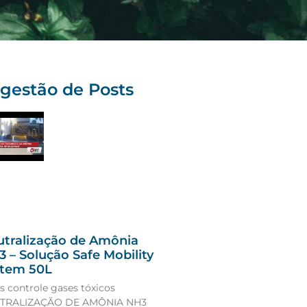
gestão de Posts
tralização de Amônia
 – Solução Safe Mobility
stem 50L
s controle gases tóxicos
TRALIZAÇÃO DE AMÔNIA NH3