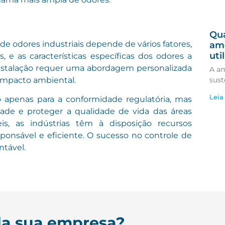
Qua
de odores industriais depende de vários fatores,
amô
uti
s, e as características específicas dos odores a
instalação requer uma abordagem personalizada
A am
 impacto ambiental.
sust
Leia
ão apenas para a conformidade regulatória, mas
e e proteger a qualidade de vida das áreas
s, as indústrias têm à disposição recursos
esponsável e eficiente. O sucesso no controle de
tável.
da sua empresa?