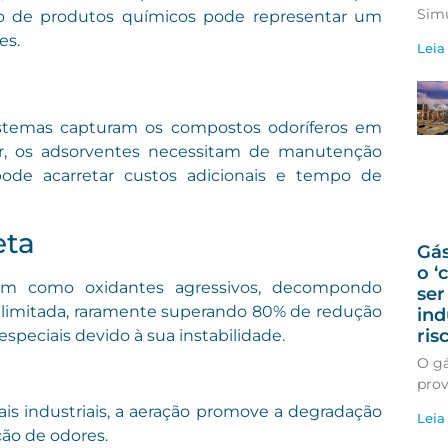
Sim
uo de produtos químicos pode representar um
es.
Leia
sistemas capturam os compostos odoríferos em
ar, os adsorventes necessitam de manutenção
pode acarretar custos adicionais e tempo de
eta
Gás
o ‘
gem como oxidantes agressivos, decompondo
ser
é limitada, raramente superando 80% de redução
ind
ris
speciais devido à sua instabilidade.
O gá
prov
is industriais, a aeração promove a degradação
Leia
ão de odores.