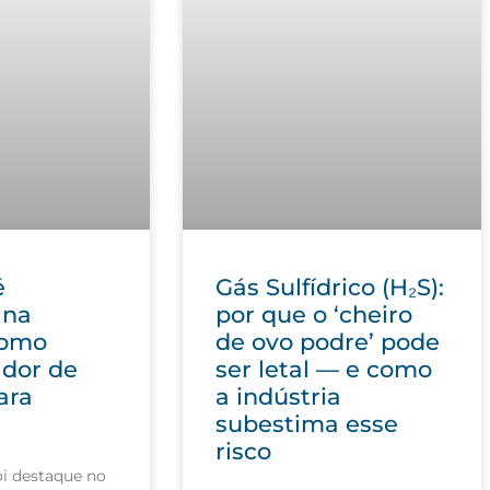
Gás Sulfídrico (H₂S):
é
por que o ‘cheiro
 na
de ovo podre’ pode
como
ser letal — e como
ador de
a indústria
ara
subestima esse
risco
i destaque no