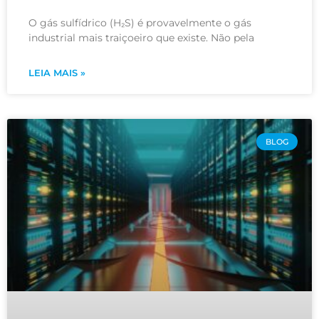
O gás sulfídrico (H₂S) é provavelmente o gás
industrial mais traiçoeiro que existe. Não pela
LEIA MAIS »
BLOG