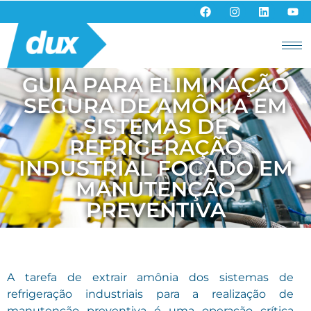
GUIA PARA ELIMINAÇÃO
SEGURA DE AMÔNIA EM
SISTEMAS DE
REFRIGERAÇÃO
INDUSTRIAL FOCADO EM
MANUTENÇÃO
PREVENTIVA
A tarefa de extrair amônia dos sistemas de
refrigeração industriais para a realização de
manutenção preventiva é uma operação crítica