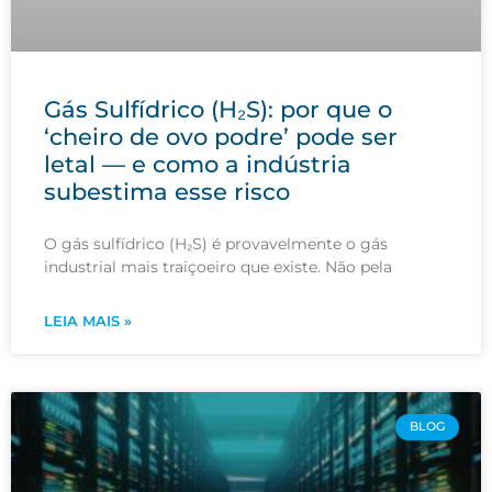
Gás Sulfídrico (H₂S): por que o
‘cheiro de ovo podre’ pode ser
letal — e como a indústria
subestima esse risco
O gás sulfídrico (H₂S) é provavelmente o gás
industrial mais traiçoeiro que existe. Não pela
LEIA MAIS »
BLOG