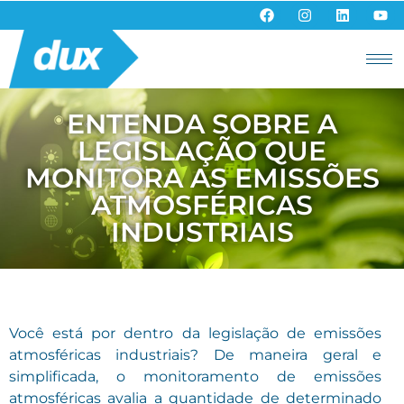
ENTENDA SOBRE A
LEGISLAÇÃO QUE
MONITORA AS EMISSÕES
ATMOSFÉRICAS
INDUSTRIAIS
Você está por dentro da legislação de emissões
atmosféricas industriais? De maneira geral e
simplificada, o monitoramento de emissões
atmosféricas avalia a quantidade de determinado