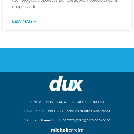
tecnologias obsoletas por soluções moleculares, a
empresa do
LEIA MAIS »
© 2022 DUX INOVAÇÃO EM SAÚDE HUMANA
CNPJ 13.771.610/0001-30 | Todos os direitos reservados
SAC +55 (11) 4447-7190 | contato@duxgrupo.com.br.br