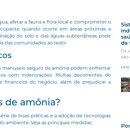
, afetar a fauna e flora local e comprometer o
Sis
eocupante quando ocorre em áreas próximas a
ind
inação do solo e das águas subterrâneas pode
saú
da 
ida das comunidades ao redor.
Os s
icos
são 
Leia
 manuseio seguro da amônia podem enfrentar
stos com indenizações. Multas decorrentes de
financeira do negócio, além de prejudicar a
s de amônia?
ie de boas práticas e a adoção de tecnologias
do ambiente. Veja as principais medidas:
Por