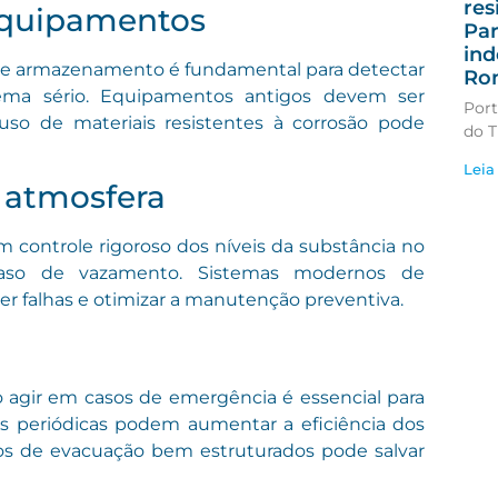
res
equipamentos
Par
ind
s de armazenamento é fundamental para detectar
Ro
ema sério. Equipamentos antigos devem ser
Port
 uso de materiais resistentes à corrosão pode
do T
Leia
 atmosfera
controle rigoroso dos níveis da substância no
caso de vazamento. Sistemas modernos de
ver falhas e otimizar a manutenção preventiva.
o agir em casos de emergência é essencial para
 periódicas podem aumentar a eficiência dos
anos de evacuação bem estruturados pode salvar