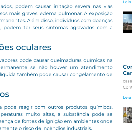
Leia
ados, podem causar irritação severa nas vias
 casos mais graves, edema pulmonar. A exposição
ermanentes. Além disso, indivíduos com doenças
te, podem ter seus sintomas agravados com a
ões oculares
 vapores pode causar queimaduras químicas na
Co
a permanente se não houver um atendimento
Ca
a líquida também pode causar congelamento de
case
Cont
ios
Leia
a pode reagir com outros produtos químicos,
peraturas muito altas, a substância pode se
resença de fontes de ignição em ambientes onde
ente o risco de incêndios industriais.