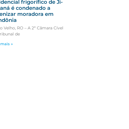
idencial frigorífico de Ji-
aná é condenado a
enizar moradora em
ndônia
o Velho, RO – A 2ª Câmara Cível
ribunal de
 mais »