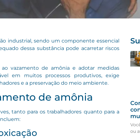
Su
ão industrial, sendo um componente essencial
equado dessa substância pode acarretar riscos
s ao vazamento de amônia e adotar medidas
ável em muitos processos produtivos, exige
alhadores e a preservação do meio ambiente.
azamento de amônia
Com
con
s, tanto para os trabalhadores quanto para a
mu
 incluem:
Você
toxicação
ou a