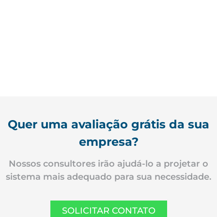
As autoclaves são equipamentos usados para
descontaminar equipamentos infectantes, utilizados no
dia a dia de hospitais, laboratórios e centros de pesquisa.
Sendo assim, é necessário um cuidado a mais na hora da
sua limpeza e neutralização de odores. Nesse sentido,...
CONFIRA
Quer uma avaliação grátis da sua
empresa?
Nossos consultores irão ajudá-lo a projetar o
sistema mais adequado para sua necessidade.
SOLICITAR CONTATO