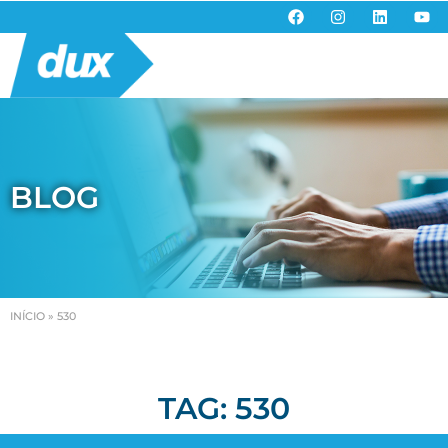
BLOG
INÍCIO
»
530
TAG: 530