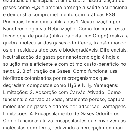
estaduais e municipais. Além disso, a neutralização de
gases como H₂S e amônia protege a saúde ocupacional
e demonstra comprometimento com práticas ESG.
Principais tecnologias utilizadas 1. Neutralização por
Nanotecnologia via Nebulização Como funciona: essa
tecnologia de ponta (utilizada pela Dux Grupo) realiza a
quebra molecular dos gases odoríferos, transformando-
os em resíduos atóxicos e biodegradáveis. Diferenciais:
Neutralização de gases por nanotecnologia é hoje a
solução mais eficiente e com ótimo custo-benefício no
setor. 2. Biofiltração de Gases Como funciona: usa
biofiltros colonizados por microrganismos que
degradam compostos como H₂S e NH₃. Vantagens:
Limitações: 3. Adsorção com Carvão Ativado Como
funciona: o carvão ativado, altamente poroso, captura
moléculas de gases e odores por adsorção. Vantagens:
Limitações: 4. Encapsulamento de Gases Odoríferos
Como funciona: utiliza encapsulantes que envolvem as
moléculas odoríferas, reduzindo a percepção do mau