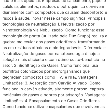
não é mais opcional. Empresas de saneamento, papel e
celulose, alimentos, resíduos e petroquímica convivem
diariamente com compostos que causam desconforto e
riscos à saúde. Inovar nesse campo significa: Principais
tecnologias de neutralização 1. Neutralização por
Nanotecnologia via Nebulização Como funciona: essa
tecnologia de ponta (utilizada pela Dux Grupo) realiza a
quebra molecular dos gases odoríferos, transformando-
os em resíduos atóxicos e biodegradáveis. Diferenciais:
Neutralização de gases por nanotecnologia é hoje a
solução mais eficiente e com ótimo custo-benefício no
setor. 2. Biofiltração de Gases Como funciona: usa
biofiltros colonizados por microrganismos que
degradam compostos como H₂S e NH₃. Vantagens:
Limitações: 3. Adsorção com Carvão Ativado Como
funciona: o carvão ativado, altamente poroso, captura
moléculas de gases e odores por adsorção. Vantagens:
Limitações: 4. Encapsulamento de Gases Odoríferos
Como funciona: utiliza encapsulantes que envolvem as