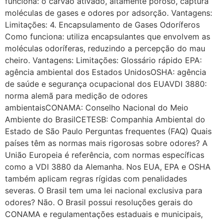
funciona: o carvão ativado, altamente poroso, captura
moléculas de gases e odores por adsorção. Vantagens:
Limitações: 4. Encapsulamento de Gases Odoríferos
Como funciona: utiliza encapsulantes que envolvem as
moléculas odoríferas, reduzindo a percepção do mau
cheiro. Vantagens: Limitações: Glossário rápido EPA:
agência ambiental dos Estados UnidosOSHA: agência
de saúde e segurança ocupacional dos EUAVDI 3880:
norma alemã para medição de odores
ambientaisCONAMA: Conselho Nacional do Meio
Ambiente do BrasilCETESB: Companhia Ambiental do
Estado de São Paulo Perguntas frequentes (FAQ) Quais
países têm as normas mais rigorosas sobre odores? A
União Europeia é referência, com normas específicas
como a VDI 3880 da Alemanha. Nos EUA, EPA e OSHA
também aplicam regras rígidas com penalidades
severas. O Brasil tem uma lei nacional exclusiva para
odores? Não. O Brasil possui resoluções gerais do
CONAMA e regulamentações estaduais e municipais,