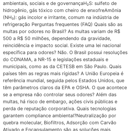
ambientais, sociais e de governançaH₂S: sulfeto de
hidrogênio, gás tóxico com cheiro de enxofreAmônia
(NH₃): gás incolor e irritante, comum na indústria de
refrigeração Perguntas frequentes (FAQ) Quais são as
multas por odores no Brasil? As multas variam de R$
500 a R$ 50 milhões, dependendo da gravidade,
reincidência e impacto social. Existe uma lei nacional
específica para odores? Não. O Brasil possui resoluções
do CONAMA, a NR-15 e legislações estaduais e
municipais, como as da CETESB em São Paulo. Quais
países têm as regras mais rígidas? A União Europeia é
referência mundial, seguida pelos Estados Unidos, que
têm parâmetros claros da EPA e OSHA. O que acontece
se a empresa não controlar seus odores? Além das
multas, há risco de embargo, ações civis públicas e
perda de reputação corporativa. Quais tecnologias
garantem compliance ambiental?Neutralização por
quebra molecular, Biofiltros, Adsorção com Carvão
Ativado e Encapsulamento são as soluções mais