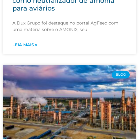
como neutralizador de amônia
para aviários
A Dux Grupo foi destaque no portal AgFeed com
uma matéria sobre o AMONIX, seu
LEIA MAIS »
BLOG