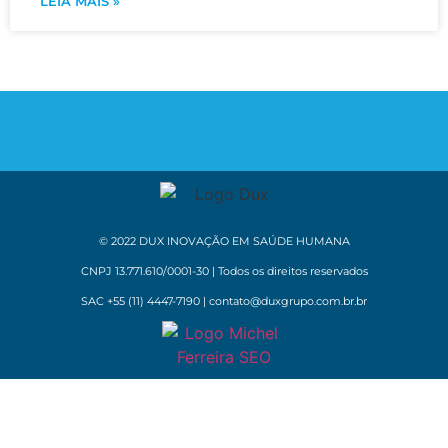
LEIA MAIS »
© 2022 DUX INOVAÇÃO EM SAÚDE HUMANA
CNPJ 13.771.610/0001-30 | Todos os direitos reservados
SAC +55 (11) 4447-7190 | contato@duxgrupo.com.br.br