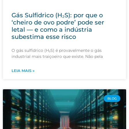
Gás Sulfídrico (H₂S): por que o
‘cheiro de ovo podre’ pode ser
letal — e como a indústria
subestima esse risco
O gás sulfídrico (H₂S) é provavelmente o gás
industrial mais traiçoeiro que existe. Não pela
LEIA MAIS »
BLOG