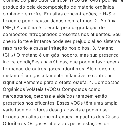
produzido pela decomposição de matéria orgânica
contendo enxofre. Em altas concentrações, o H₂S é
tóxico e pode causar danos respiratórios. 2. Amônia
(NH₃) A amônia é liberada pela degradação de
compostos nitrogenados presentes nos efluentes. Seu
cheiro forte e irritante pode ser prejudicial ao sistema
respiratório e causar irritação nos olhos. 3. Metano
(CH₄) O metano é um gás inodoro, mas sua presença
indica condições anaeróbicas, que podem favorecer a
formação de outros gases odoríferos. Além disso, o
metano é um gás altamente inflamável e contribui
significativamente para o efeito estufa. 4. Compostos
Orgânicos Voláteis (VOCs) Compostos como
mercaptanos, cetonas e aldeídos também estão
presentes nos efluentes. Esses VOCs têm uma ampla
variedade de odores desagradáveis e podem ser
tóxicos em altas concentrações. Impactos dos Gases
Odoríferos Os gases liberados pelas estações de